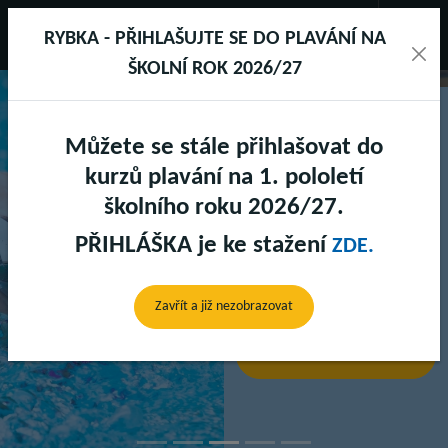
RYBKA - PŘIHLAŠUJTE SE DO PLAVÁNÍ NA
ŠKOLNÍ ROK 2026/27
Můžete se stále přihlašovat do
SPORTAREÁL DRUŽSTEVNÍ
kurzů plavání na 1. pololetí
školního roku 2026/27.
PŘIHLÁŠKA je ke stažení
ZDE.
SAUNY
Předchozí
Další
Zavřít a již nezobrazovat
Zjistit více