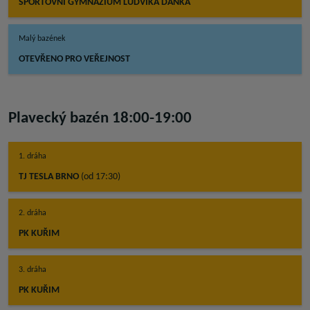
SPORTOVNÍ GYMNÁZIUM LUDVÍKA DAŇKA
Malý bazének
OTEVŘENO PRO VEŘEJNOST
Plavecký bazén 18:00-19:00
1. dráha
TJ TESLA BRNO
(od 17:30)
2. dráha
PK KUŘIM
3. dráha
PK KUŘIM