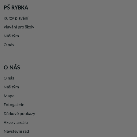
PŠ RYBKA
Kurzy plavání
Plavání pro školy
Náš tým
O nás
O NÁS
O nás
Náš tým
Mapa
Fotogalerie
Dárkové poukazy
Akce v areálu
Návštěvní řád