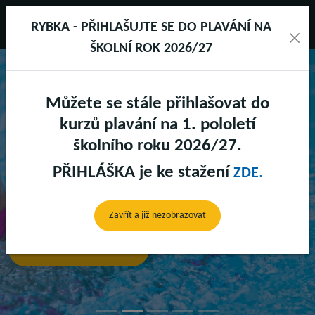
RYBKA - PŘIHLAŠUJTE SE DO PLAVÁNÍ NA
ŠKOLNÍ ROK 2026/27
Můžete se stále přihlašovat do
UŽSTEVNÍ
SPORTAREÁL DR
kurzů plavání na 1. pololetí
školního roku 2026/27.
PŘIHLÁŠKA je ke stažení
ZDE.
NY
SAUN
Předchozí
Další
Zavřít a již nezobrazovat
 více
Zjistit