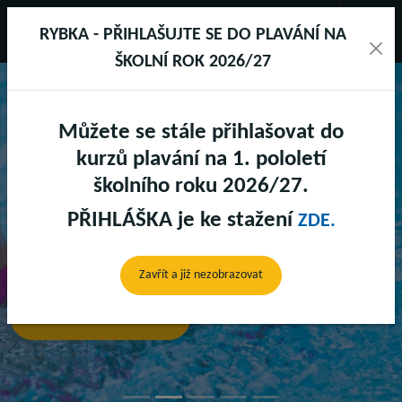
RYBKA - PŘIHLAŠUJTE SE DO PLAVÁNÍ NA
ŠKOLNÍ ROK 2026/27
Můžete se stále přihlašovat do
SPORTAREÁL DRUŽSTEVNÍ
kurzů plavání na 1. pololetí
školního roku 2026/27.
PŘIHLÁŠKA je ke stažení
ZDE.
BAZÉNY
Předchozí
Další
Zavřít a již nezobrazovat
Zjistit více