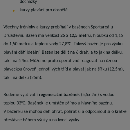
docházky
kurzy plavání pro dospělé
Všechny tréninky a kurzy probíhají v bazénech Sportareálu
Družstevní. Bazén má velikost
25 x 12,5 metru
, hloubku od 1,15
do 1,50 metru a teplotu vody 27,8°C. Takový bazén je pro výuku
plavání dětí ideální. Bazén lze dělit na 6 drah, a to jak na délku,
tak i na šířku. Můžeme proto operativně reagovat na různou
plaveckou úroveň jednotlivých tříd a plavat jak na šířku (12,5m),
tak i na délku (25m).
Budeme využívat i
regenerační bazének
(5,5x 2m) s vodou
teplou 33°C. Bazének je umístěn přímo u hlavního bazénu.
V bazénku se mohou děti ohřát, pohrát si a odpočinout si o krátké
přestávce během výuky a na konci výuky.