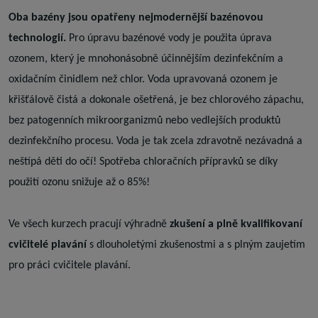
Oba bazény jsou opatřeny nejmodernější bazénovou
technologií.
Pro úpravu bazénové vody je použita úprava
ozonem, který je mnohonásobně účinnějším dezinfekčním a
oxidačním činidlem než chlor. Voda upravovaná ozonem je
křišťálově čistá a dokonale ošetřená, je bez chlorového zápachu,
bez patogenních mikroorganizmů nebo vedlejších produktů
dezinfekčního procesu. Voda je tak zcela zdravotně nezávadná a
neštípá děti do očí! Spotřeba chloračních přípravků se díky
použití ozonu snižuje až o 85%!
Ve všech kurzech pracují výhradně
zkušení a plně kvalifikovaní
cvičitelé plavání
s dlouholetými zkušenostmi a s plným zaujetím
pro práci cvičitele plavání.