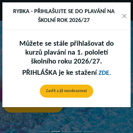
RYBKA - PŘIHLAŠUJTE SE DO PLAVÁNÍ NA
ŠKOLNÍ ROK 2026/27
Můžete se stále přihlašovat do
SPORTAREÁL DRUŽSTEVNÍ
kurzů plavání na 1. pololetí
školního roku 2026/27.
PŘIHLÁŠKA je ke stažení
ZDE.
BAZÉNY
Předchozí
Další
Zavřít a již nezobrazovat
Zjistit více