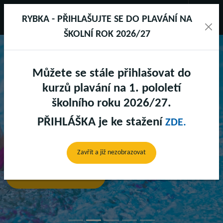
RYBKA - PŘIHLAŠUJTE SE DO PLAVÁNÍ NA
ŠKOLNÍ ROK 2026/27
Můžete se stále přihlašovat do
SPORTAREÁL DRUŽSTEVNÍ
kurzů plavání na 1. pololetí
školního roku 2026/27.
PŘIHLÁŠKA je ke stažení
ZDE.
BAZÉNY
Předchozí
Další
Zavřít a již nezobrazovat
Zjistit více