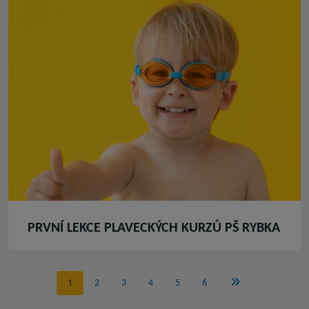
PRVNÍ LEKCE PLAVECKÝCH KURZŮ PŠ RYBKA
1
2
3
4
5
6