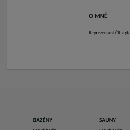
O MNĚ
Reprezentant ČR v plav
BAZÉNY
SAUNY