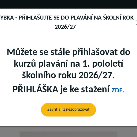
NEMO DĚTS
YBKA - PŘIHLAŠUJTE SE DO PLAVÁNÍ NA ŠKOLNÍ ROK
SAUNY
FITNESS
PŠ RYBKA
SKUPINA
2026/27
Můžete se stále přihlašovat do
kurzů plavání na 1. pololetí
školního roku 2026/27.
PŘIHLÁŠKA je ke stažení
ZDE.
JAKUB KOČAŘ
Zavřít a již nezobrazovat
Rybka